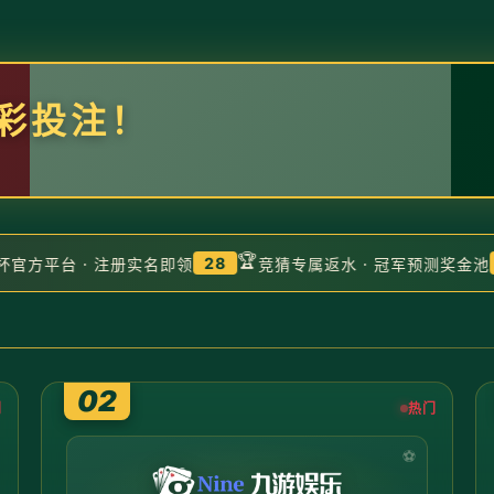
精彩投注！
🏆
方平台 · 注册实名即领
竞猜专属返水 · 冠军预测奖金池
28
88
02
门
热门