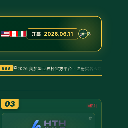
8
2026.06.11
开幕
⚽
🏆
2026 美加墨世界杯官方平台 · 注册实名即领
竞猜专属
8
28
03
热门