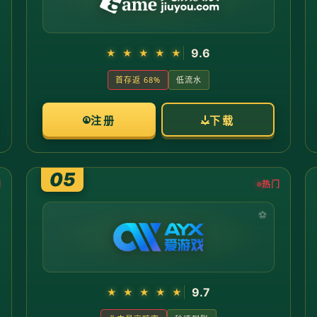
9.6
★ ★ ★ ★ ★
首存返 68%
低流水
注册
下载
05
门
热门
9.7
★ ★ ★ ★ ★